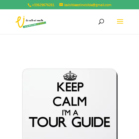
+33629676281
levisibleestinvisible@gmail.com