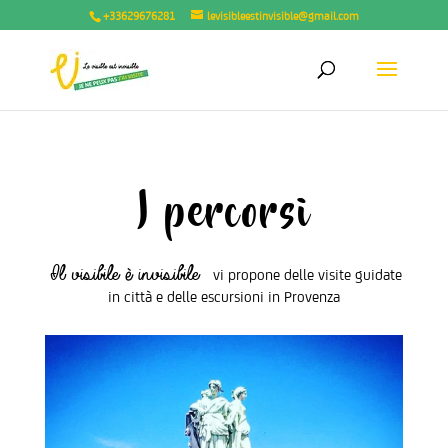
+33629676281
levisibleestinvisible@gmail.com
I percorsi
I
l visibile è invisibile
vi propone delle visite guidate
in città e delle escursioni in Provenza